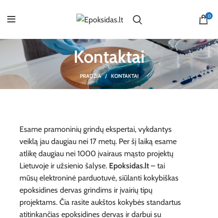
0
Kontaktai
PRADŽIA
KONTAKTAI
Esame pramoninių grindų ekspertai, vykdantys
veiklą jau daugiau nei 17 metų. Per šį laiką esame
atlikę daugiau nei 1000 įvairaus mąsto projektų
Lietuvoje ir užsienio šalyse.
Epoksidas.lt
– tai
mūsų elektroninė parduotuvė, siūlanti kokybiškas
epoksidines dervas grindims ir įvairių tipų
projektams. Čia rasite aukštos kokybės standartus
atitinkančias epoksidines dervas ir darbui su