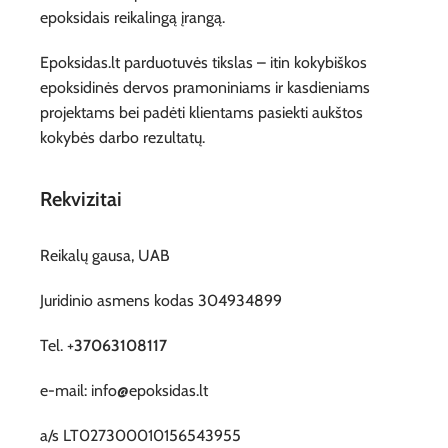
epoksidais reikalingą įrangą.
Epoksidas.lt parduotuvės tikslas – itin kokybiškos
epoksidinės dervos pramoniniams ir kasdieniams
projektams bei padėti klientams pasiekti aukštos
kokybės darbo rezultatų.
Rekvizitai
Reikalų gausa, UAB
Juridinio asmens kodas 304934899
Tel. +
37063108117
e-mail: info@epoksidas.lt
a/s LT027300010156543955