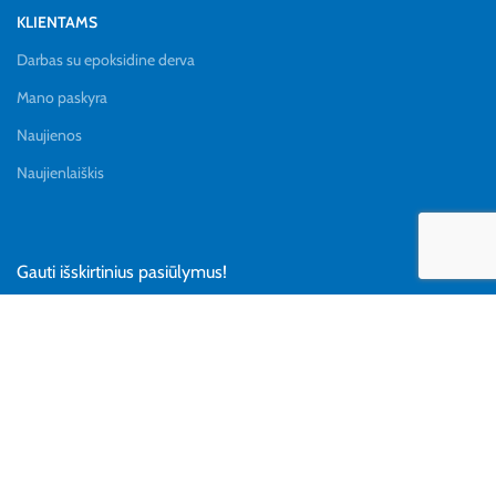
KLIENTAMS
Darbas su epoksidine derva
Mano paskyra
Naujienos
Naujienlaiškis
Gauti išskirtinius pasiūlymus!
Reikalų gausa, UAB
Juridinio asmens kodas 304934899
PVM kodas LT100012375918
Tel. +
37063108117
e-mail: info@epoksidas.lt