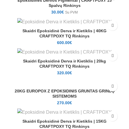
Epoksidinės Dervos Pigmentai | CRAFTPOXY 15
Spalvų Rinkinys
30.00
€
Su PVM
Skaidri Epoksidinė Derva ir Kietiklis | 40KG
CRAFTPOXY TQ Rinkinys
600.00
€
Skaidri Epoksidinė Derva ir Kietiklis | 20kg
CRAFTPOXY TQ Rinkinys
320.00
€
20KG EUROPOX Z EPOKSIDINIS GRUNTAS GRINDŲ
SISTEMOMS
270.00
€
Skaidri Epoksidinė Derva ir Kietiklis | 15KG
CRAFTPOXY TQ Rinkinys