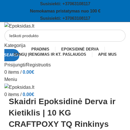
Susisiekti: +
37063108117
Nemokamas pristatymas nuo 100 €
Susisiekti: +
37063108117
Kategorija
PRADINIS
EPOKSIDINĖ DERVA
DANGŲ ĮRENGIMAS IR KT. PASLAUGOS
APIE MUS
SEARCH
Prisijungti/Registruotis
0
items
/
0.00
€
Meniu
Click to enlarge
0
items
/
0.00
€
Skaidri Epoksidinė Derva ir
Kietiklis | 10 KG
CRAFTPOXY TQ Rinkinys