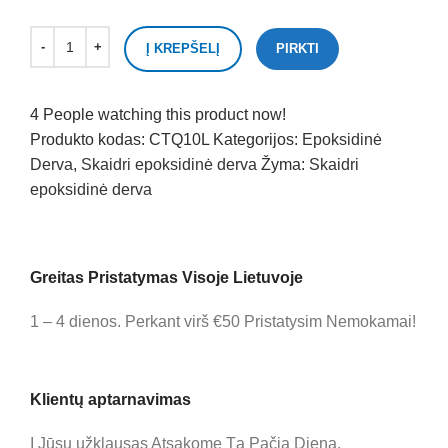
Į KREPŠELĮ
PIRKTI
4
People watching this product now!
Produkto kodas:
CTQ10L
Kategorijos:
Epoksidinė
Derva
,
Skaidri epoksidinė derva
Žyma:
Skaidri
epoksidinė derva
Greitas Pristatymas Visoje Lietuvoje
1 – 4 dienos. Perkant virš €50 Pristatysim Nemokamai!
Klientų aptarnavimas
Į Jūsų užklausas Atsakome Tą Pačią Dieną.