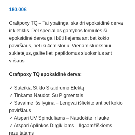
180.00
€
Craftpoxy TQ – Tai ypatingai skaidri epoksidinė derva
ir kietiklis. Dėl specialios gamybos formulės ši
epoksidinė derva gali būti liejama ant bet kokio
paviršiaus, net iki 4cm storiu. Vienam sluoksniui
sukietėjus, galite lieti papildomus sluoksnius ant
viršaus.
Craftpoxy TQ epoksidinė derva:
✓ Suteikia Stiklo Skaidrumo Efektą
✓ Tinkama Naudoti Su Pigmentais
✓ Savaime Išsilygina – Lengvai išliekite ant bet kokio
paviršiaus
✓ Atspari UV Spinduliams – Naudokite ir lauke
✓ Atspari Aplinkos Dirgikliams – Ilgaamžiškiems
rezultatams