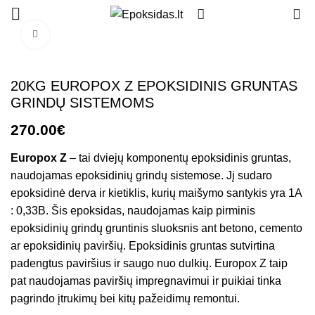
0
Click to enlarge
20KG EUROPOX Z EPOKSIDINIS GRUNTAS
GRINDŲ SISTEMOMS
€
Europox Z
– tai dviejų komponentų epoksidinis gruntas,
naudojamas epoksidinių grindų sistemose. Jį sudaro
epoksidinė derva ir kietiklis, kurių maišymo santykis yra 1A
: 0,33B. Šis epoksidas, naudojamas kaip pirminis
epoksidinių grindų gruntinis sluoksnis ant betono, cemento
ar epoksidinių paviršių. Epoksidinis gruntas sutvirtina
padengtus paviršius ir saugo nuo dulkių. Europox Z taip
pat naudojamas paviršių impregnavimui ir puikiai tinka
pagrindo įtrukimų bei kitų pažeidimų remontui.