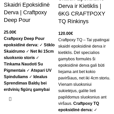
Skaidri Epoksidinė
Derva ir Kietiklis |
Derva | Craftpoxy
6KG CRAFTPOXY
Deep Pour
TQ Rinkinys
€
€
Craftpoxy Deep Pour
Craftpoxy TQ – Tai ypatingai
epoksidinė derva:
✓
Stiklo
skaidri epoksidinė derva ir
Skaidrumo
✓
Net Iki 15cm
kietiklis. Dėl specialios
sluoksnio storis
✓
gamybos formulės ši
Tinkama Naudoti Su
epoksidinė derva gali būti
Pigmentais
✓
Atspari UV
liejama ant bet kokio
Spinduliams
✓
Idealus
paviršiaus, net iki 4cm storiu.
Sprendimas Baldų bei
Vienam sluoksniui
erdvinių figūrų gamybai
sukietėjus, galite lieti
papildomus sluoksnius ant
viršaus.
Craftpoxy TQ
epoksidinė derva:
✓