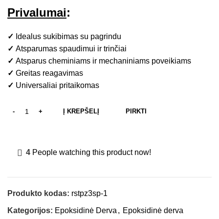
Privalumai
:
✓
Idealus sukibimas su pagrindu
✓
Atsparumas spaudimui ir trinčiai
✓
Atsparus cheminiams ir mechaniniams poveikiams
✓
Greitas reagavimas
✓
Universaliai pritaikomas
Į KREPŠELĮ
PIRKTI
4
People watching this product now!
Produkto kodas:
rstpz3sp-1
Kategorijos:
Epoksidinė Derva
,
Epoksidinė derva