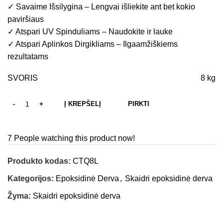
✓ Savaime Išsilygina – Lengvai išliekite ant bet kokio
paviršiaus
✓ Atspari UV Spinduliams – Naudokite ir lauke
✓ Atspari Aplinkos Dirgikliams – Ilgaamžiškiems
rezultatams
SVORIS
8 kg
Į KREPŠELĮ
PIRKTI
7
People watching this product now!
Produkto kodas:
CTQ8L
Kategorijos:
Epoksidinė Derva
,
Skaidri epoksidinė derva
Žyma:
Skaidri epoksidinė derva