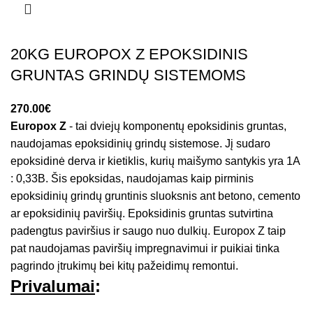
20KG EUROPOX Z EPOKSIDINIS
GRUNTAS GRINDŲ SISTEMOMS
€
Europox Z
- tai dviejų komponentų epoksidinis gruntas,
naudojamas epoksidinių grindų sistemose. Jį sudaro
epoksidinė derva ir kietiklis, kurių maišymo santykis yra 1A
: 0,33B. Šis epoksidas, naudojamas kaip pirminis
epoksidinių grindų gruntinis sluoksnis ant betono, cemento
ar epoksidinių paviršių. Epoksidinis gruntas sutvirtina
padengtus paviršius ir saugo nuo dulkių. Europox Z taip
pat naudojamas paviršių impregnavimui ir puikiai tinka
pagrindo įtrukimų bei kitų pažeidimų remontui.
Privalumai
: