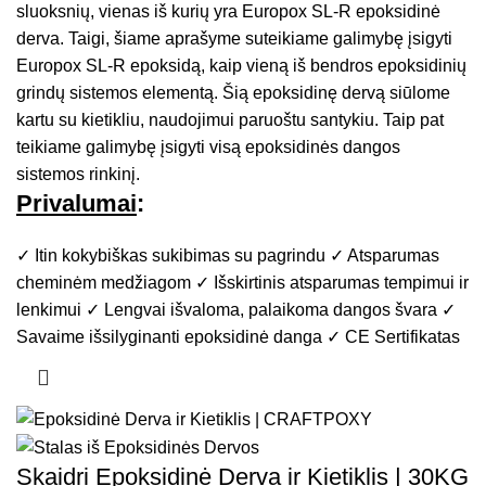
sluoksnių, vienas iš kurių yra Europox SL-R epoksidinė
derva. Taigi, šiame aprašyme suteikiame galimybę įsigyti
Europox SL-R epoksidą, kaip vieną iš bendros epoksidinių
grindų sistemos elementą. Šią epoksidinę dervą siūlome
kartu su kietikliu, naudojimui paruoštu santykiu. Taip pat
teikiame galimybę įsigyti visą epoksidinės dangos
sistemos rinkinį.
Privalumai
:
✓ Itin kokybiškas sukibimas su pagrindu ✓ Atsparumas
cheminėm medžiagom ✓ Išskirtinis atsparumas tempimui ir
lenkimui ✓ Lengvai išvaloma, palaikoma dangos švara ✓
Savaime išsilyginanti epoksidinė danga ✓ CE Sertifikatas
Skaidri Epoksidinė Derva ir Kietiklis | 30KG