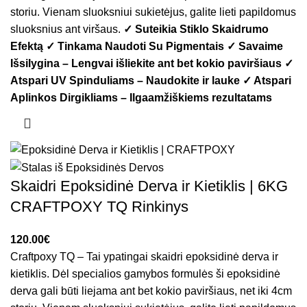
storiu. Vienam sluoksniui sukietėjus, galite lieti papildomus
sluoksnius ant viršaus.
✓ Suteikia Stiklo Skaidrumo
Efektą
✓ Tinkama Naudoti Su Pigmentais
✓ Savaime
Išsilygina – Lengvai išliekite ant bet kokio paviršiaus
✓
Atspari UV Spinduliams – Naudokite ir lauke
✓ Atspari
Aplinkos Dirgikliams – Ilgaamžiškiems rezultatams
Skaidri Epoksidinė Derva ir Kietiklis | 6KG
CRAFTPOXY TQ Rinkinys
€
Craftpoxy TQ – Tai ypatingai skaidri epoksidinė derva ir
kietiklis. Dėl specialios gamybos formulės ši epoksidinė
derva gali būti liejama ant bet kokio paviršiaus, net iki 4cm