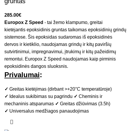
gruntas
€
Europox Z Speed
- tai žemo klampumo, greitai
kietėjantis epoksidinis gruntas taikomas epoksidinių grindų
sistemose. Šis epoksidas sudaromas iš epoksidinės
dervos ir kietiklio, naudojamas grindų ir kitų paviršių
sutvirtinimui, impregnavimui, įtrukimų ir kitų pažeidimų
remontui. Europox Z Speed naudojamas kaip pirminis
epoksidinės dangos sluoksnis.
Privalumai
:
✓
Greitas kietėjimas (dirbant >+20°C temperatūroje)
✓
Idealus sukibimas su pagrindu
✓
Cheminis ir
mechaninis atsparumas
✓
Greitas džiūvimas (3.5h)
✓
Universalus medžiagos panaudojimas