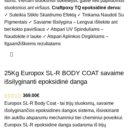
storiu. Vienam sluoksniui sukietėjus, galite lieti papildomus
sluoksnius ant viršaus.
Craftpoxy TQ epoksidinė derva:
✓ Suteikia Stiklo Skaidrumo Efektą ✓ Tinkama Naudoti Su
Pigmentais ✓ Savaime Išsilygina – Lengvai išliekite ant
bet kokio paviršiaus ✓ Atspari UV Spinduliams –
Naudokite ir lauke ✓ Atspari Aplinkos Dirgikliams –
Ilgaamžiškiems rezultatams
25Kg Europox SL-R BODY COAT savaime
išsilyginanti epoksidinė danga
€
Europox SL-R Body Coat - tai trijų sluoksnių, savaime
išsilyginančios epoksidinės dangos sistema, išsiskirianti
itin aukštu atsparumu mechaniniui bei cheminiui poveikiui.
Europox SL-R epoksidinė danga sudaroma iš trijų