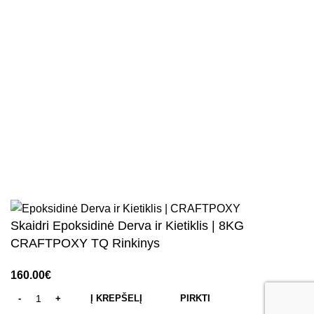
Juridinio asmens kodas 304934899
PVM kodas LT100012375918
Tel. +
37063108117
e-mail: info@epoksidas.lt
Sandėlio adresas: Metalo 7D, Vilnius, 02170
2025 @
Epoksidas.lt
.Visos teisės saugomos.
Skaidri Epoksidinė Derva ir Kietiklis | 8KG
CRAFTPOXY TQ Rinkinys
Į KREPŠELĮ
PIRKTI