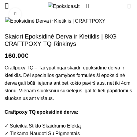
0
Click to enlarge
Skaidri Epoksidinė Derva ir Kietiklis | 8KG
CRAFTPOXY TQ Rinkinys
€
Craftpoxy TQ – Tai ypatingai skaidri epoksidinė derva ir
kietiklis. Dėl specialios gamybos formulės ši epoksidinė
derva gali būti liejama ant bet kokio paviršiaus, net iki 4cm
storiu. Vienam sluoksniui sukietėjus, galite lieti papildomus
sluoksnius ant viršaus.
Craftpoxy TQ epoksidinė derva:
✓ Suteikia Stiklo Skaidrumo Efektą
✓ Tinkama Naudoti Su Pigmentais