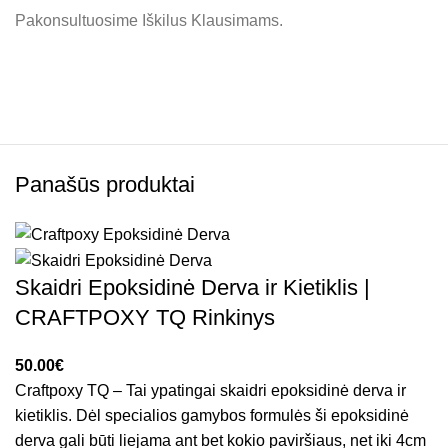
Pakonsultuosime Iškilus Klausimams.
Panašūs produktai
Skaidri Epoksidinė Derva ir Kietiklis |
CRAFTPOXY TQ Rinkinys
€
Craftpoxy TQ – Tai ypatingai skaidri epoksidinė derva ir
kietiklis. Dėl specialios gamybos formulės ši epoksidinė
derva gali būti liejama ant bet kokio paviršiaus, net iki 4cm