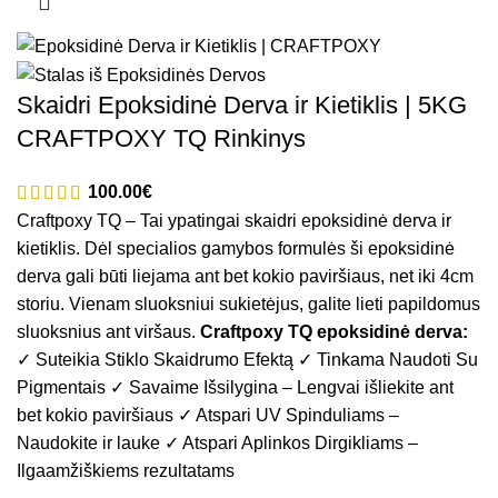
Skaidri Epoksidinė Derva ir Kietiklis | 5KG
CRAFTPOXY TQ Rinkinys
€
Craftpoxy TQ – Tai ypatingai skaidri epoksidinė derva ir
kietiklis. Dėl specialios gamybos formulės ši epoksidinė
derva gali būti liejama ant bet kokio paviršiaus, net iki 4cm
storiu. Vienam sluoksniui sukietėjus, galite lieti papildomus
sluoksnius ant viršaus.
Craftpoxy TQ epoksidinė derva:
✓ Suteikia Stiklo Skaidrumo Efektą ✓ Tinkama Naudoti Su
Pigmentais ✓ Savaime Išsilygina – Lengvai išliekite ant
bet kokio paviršiaus ✓ Atspari UV Spinduliams –
Naudokite ir lauke ✓ Atspari Aplinkos Dirgikliams –
Ilgaamžiškiems rezultatams