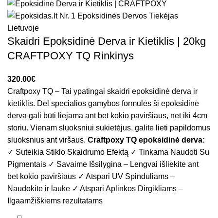
Skaidri Epoksidinė Derva ir Kietiklis | 20kg
CRAFTPOXY TQ Rinkinys
€
Craftpoxy TQ – Tai ypatingai skaidri epoksidinė derva ir
kietiklis. Dėl specialios gamybos formulės ši epoksidinė
derva gali būti liejama ant bet kokio paviršiaus, net iki 4cm
storiu. Vienam sluoksniui sukietėjus, galite lieti papildomus
sluoksnius ant viršaus.
Craftpoxy TQ epoksidinė derva:
✓ Suteikia Stiklo Skaidrumo Efektą ✓ Tinkama Naudoti Su
Pigmentais ✓ Savaime Išsilygina – Lengvai išliekite ant
bet kokio paviršiaus ✓ Atspari UV Spinduliams –
Naudokite ir lauke ✓ Atspari Aplinkos Dirgikliams –
Ilgaamžiškiems rezultatams