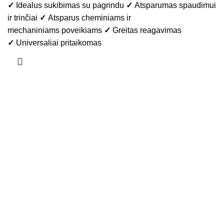
✓
Idealus sukibimas su pagrindu
✓
Atsparumas spaudimui
ir trinčiai
✓
Atsparus cheminiams ir
mechaniniams poveikiams
✓
Greitas reagavimas
✓
Universaliai pritaikomas
INFORMACIJA
Apie mus
Kontaktai
Privatumo politika
KLIENTŲ APTARNAVIMAS