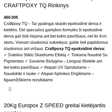
CRAFTPOXY TQ Rinkinys
€
Craftpoxy TQ – Tai ypatingai skaidri epoksidinė derva ir
kietiklis. Dėl specialios gamybos formulės ši epoksidinė
derva gali būti liejama ant bet kokio paviršiaus, net iki 4cm
storiu. Vienam sluoksniui sukietėjus, galite lieti papildomus
sluoksnius ant viršaus.
Craftpoxy TQ epoksidinė derva:
✓ Suteikia Stiklo Skaidrumo Efektą ✓ Tinkama Naudoti Su
Pigmentais ✓ Savaime Išsilygina – Lengvai išliekite ant
bet kokio paviršiaus ✓ Atspari UV Spinduliams –
Naudokite ir lauke ✓ Atspari Aplinkos Dirgikliams –
Ilgaamžiškiems rezultatams
20Kg Europox Z SPEED greitai kietėjantis