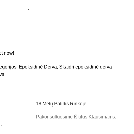
ct now!
egorijos:
Epoksidinė Derva
,
Skaidri epoksidinė derva
rva
18 Metų Patirtis Rinkoje
Pakonsultuosime Iškilus Klausimams.
.