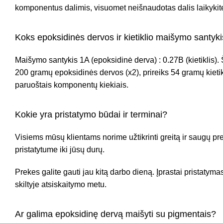
komponentus dalimis, visuomet neišnaudotas dalis laikykit
Koks epoksidinės dervos ir kietiklio maišymo santyk
Maišymo santykis 1A (epoksidinė derva) : 0.27B (kietiklis). 
200 gramų epoksidinės dervos (x2), prireiks 54 gramų kietik
paruoštais komponentų kiekiais.
Kokie yra pristatymo būdai ir terminai?
Visiems mūsų klientams norime užtikrinti greitą ir saugų pr
pristatytume iki jūsų durų.
Prekes galite gauti jau kitą darbo dieną. Įprastai pristatyma
skiltyje atsiskaitymo metu.
Ar galima epoksidinę dervą maišyti su pigmentais?