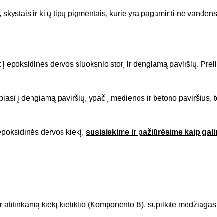
, skystais ir kitų tipų pigmentais, kurie yra pagaminti ne vanden
at į epoksidinės dervos sluoksnio storį ir dengiamą paviršių. Prel
biasi į dengiamą paviršių, ypač į medienos ir betono paviršius, tod
 epoksidinės dervos kiekį,
susisiekime ir pažiūrėsime kaip gali
 atitinkamą kiekį kietiklio (Komponento B), supilkite medžiagas