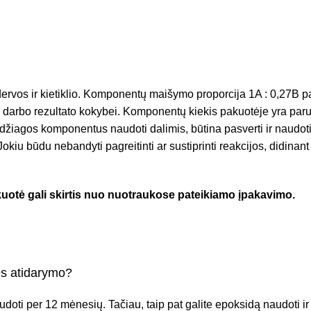
vos ir kietiklio. Komponentų maišymo proporcija 1A : 0,27B pag
o darbo rezultato kokybei. Komponentų kiekis pakuotėje yra par
džiagos komponentus naudoti dalimis, būtina pasverti ir naudoti
kiu būdu nebandyti pagreitinti ar sustiprinti reakcijos, didinan
otė gali skirtis nuo nuotraukose pateikiamo įpakavimo.
ės atidarymo?
doti per 12 mėnesių. Tačiau, taip pat galite epoksidą naudoti ir 