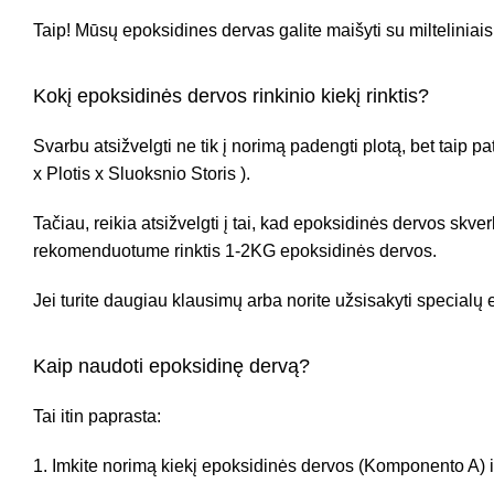
Taip! Mūsų epoksidines dervas galite maišyti su milteliniais
Kokį epoksidinės dervos rinkinio kiekį rinktis?
Svarbu atsižvelgti ne tik į norimą padengti plotą, bet taip p
x Plotis x Sluoksnio Storis ).
Tačiau, reikia atsižvelgti į tai, kad epoksidinės dervos skver
rekomenduotume rinktis 1-2KG epoksidinės dervos.
Jei turite daugiau klausimų arba norite užsisakyti specialų
Kaip naudoti epoksidinę dervą?
Tai itin paprasta:
Imkite norimą kiekį epoksidinės dervos (Komponento A) ir