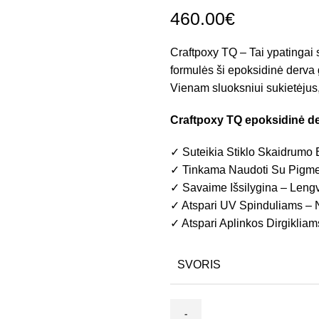
460.00
€
Craftpoxy TQ – Tai ypatingai s
formulės ši epoksidinė derva g
Vienam sluoksniui sukietėjus, 
Craftpoxy TQ epoksidinė de
✓ Suteikia Stiklo Skaidrumo 
✓ Tinkama Naudoti Su Pigme
✓ Savaime Išsilygina – Lengva
✓ Atspari UV Spinduliams – N
✓ Atspari Aplinkos Dirgiklia
SVORIS