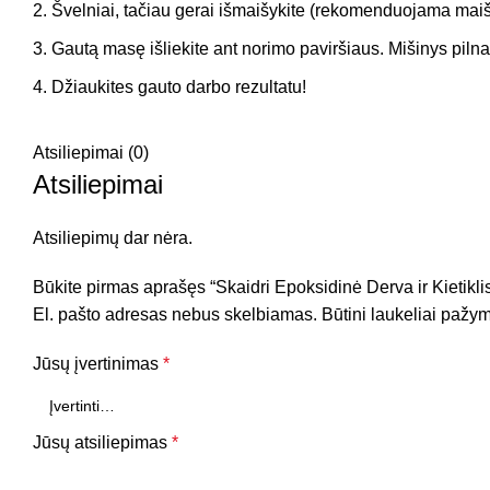
Švelniai, tačiau gerai išmaišykite (rekomenduojama maišy
Gautą masę išliekite ant norimo paviršiaus. Mišinys piln
Džiaukites gauto darbo rezultatu!
Atsiliepimai (0)
Atsiliepimai
Atsiliepimų dar nėra.
Būkite pirmas aprašęs “Skaidri Epoksidinė Derva ir Kiet
El. pašto adresas nebus skelbiamas.
Būtini laukeliai pažy
Jūsų įvertinimas
*
Jūsų atsiliepimas
*