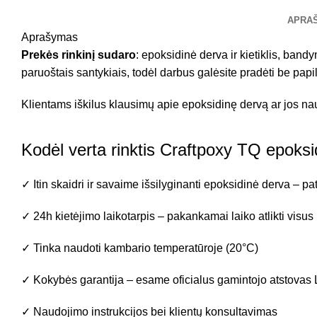
APRA
Aprašymas
Prekės rinkinį sudaro
: epoksidinė derva ir kietiklis, ban
paruoštais santykiais, todėl darbus galėsite pradėti be pap
Klientams iškilus klausimų apie epoksidinę dervą ar jos na
Kodėl verta rinktis Craftpoxy TQ epoks
✓ Itin skaidri ir savaime išsilyginanti epoksidinė derva – pa
✓ 24h kietėjimo laikotarpis – pakankamai laiko atlikti visu
✓ Tinka naudoti kambario temperatūroje (20°C)
✓ Kokybės garantija – esame oficialus gamintojo atstovas 
✓ Naudojimo instrukcijos bei klientų konsultavimas