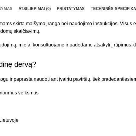
ŠYMAS
ATSILIEPIMAI (0)
PRISTATYMAS
TECHNINĖS SPECIFIKA
dymams skirta maišymo įranga bei naudojimo instrukcijos. Visus 
ildomų skaičiavimų.
udojimą, mielai konsultuojame ir padedame atsakyti į rūpimus kl
idinę dervą?
togu ir paprasta naudoti ant įvairių paviršių, tiek pradedantiesi
s norimus veiksmus
Lietuvoje