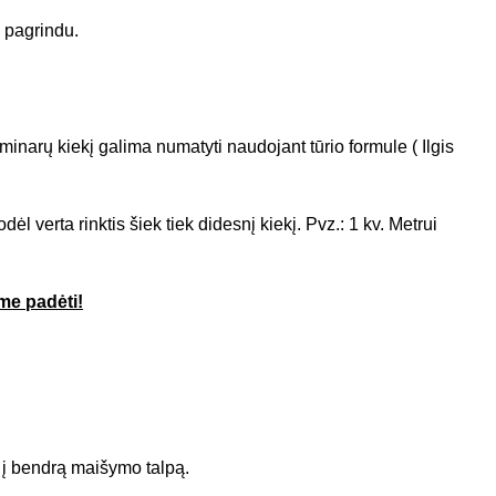
s pagrindu.
iminarų kiekį galima numatyti naudojant tūrio formule ( Ilgis
ėl verta rinktis šiek tiek didesnį kiekį. Pvz.: 1 kv. Metrui
me padėti!
 į bendrą maišymo talpą.