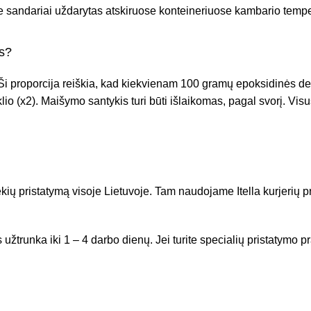
e sandariai uždarytas atskiruose konteineriuose kambario tempe
is?
Ši proporcija reiškia, kad kiekvienam 100 gramų epoksidinės derv
lio (x2). Maišymo santykis turi būti išlaikomas, pagal svorį. Vi
ekių pristatymą visoje Lietuvoje. Tam naudojame Itella kurjerių
s užtrunka iki 1 – 4 darbo dienų. Jei turite specialių pristatymo