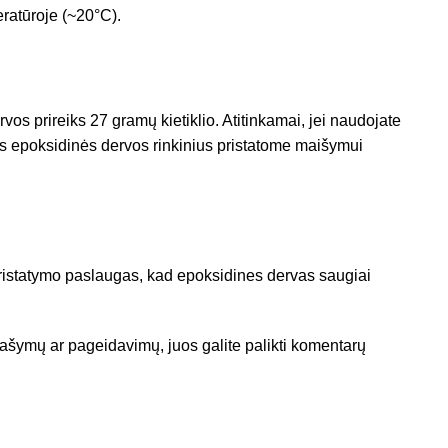
ratūroje (~20°C).
os prireiks 27 gramų kietiklio. Atitinkamai, jei naudojate
sus epoksidinės dervos rinkinius pristatome maišymui
 pristatymo paslaugas, kad epoksidines dervas saugiai
 prašymų ar pageidavimų, juos galite palikti komentarų