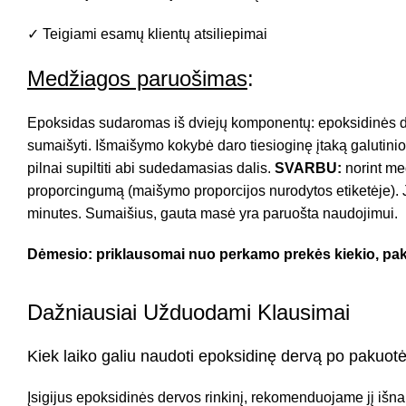
✓ Teigiami esamų klientų atsiliepimai
Medžiagos paruošimas
:
Epoksidas sudaromas iš dviejų komponentų: epoksidinės der
sumaišyti. Išmaišymo kokybė daro tiesioginę įtaką galutini
pilnai supiltiti abi sudedamasias dalis.
SVARBU:
norint me
proporcingumą (maišymo proporcijos nurodytos etiketėje). Jo
minutes. Sumaišius, gauta masė yra paruošta naudojimui.
Dėmesio: priklausomai nuo perkamo prekės kiekio, paku
Dažniausiai Užduodami Klausimai
Kiek laiko galiu naudoti epoksidinę dervą po pakuot
Įsigijus epoksidinės dervos rinkinį, rekomenduojame jį išnau