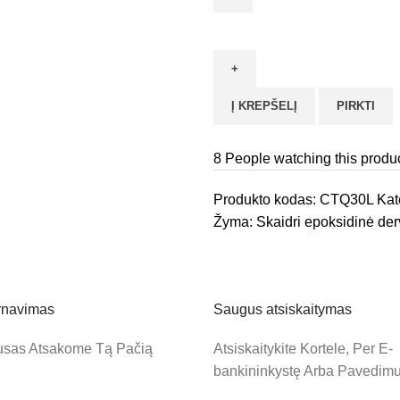
produkto
kiekis:
Skaidri
Epoksidinė
Į KREPŠELĮ
PIRKTI
Derva
ir
Kietiklis
8
People watching this produ
|
Produkto kodas:
CTQ30L
Kat
30KG
Žyma:
Skaidri epoksidinė de
CRAFTPOXY
TQ
Rinkinys
arnavimas
Saugus atsiskaitymas
ausas Atsakome Tą Pačią
Atsiskaitykite Kortele, Per E-
bankininkystę Arba Pavedimu