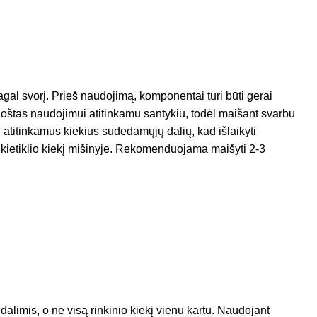
al svorį. Prieš naudojimą, komponentai turi būti gerai
uoštas naudojimui atitinkamu santykiu, todėl maišant svarbu
 atitinkamus kiekius sudedamųjų dalių, kad išlaikyti
t kietiklio kiekį mišinyje. Rekomenduojama maišyti 2-3
dalimis, o ne visą rinkinio kiekį vienu kartu. Naudojant