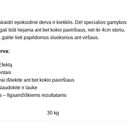
kaidri epoksidinė derva ir kietiklis. Dėl specialios gamybos
ali būti liejama ant bet kokio paviršiaus, net iki 4cm storiu.
galite lieti papildomus sluoksnius ant viršaus.
rva:
Efektą
ntais
i išliekite ant bet kokio paviršiaus
audokite ir lauke
ms – Ilgaamžiškiems rezultatams
30 kg