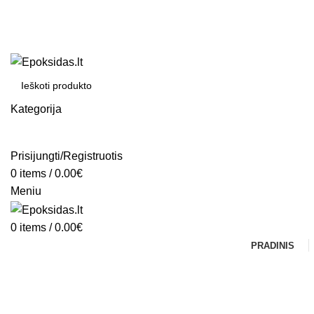
Kategorija
SEARCH
Prisijungti/Registruotis
0
items
/
0.00
€
Meniu
0
items
/
0.00
€
PRADINIS
Click to enlarge