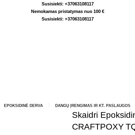
Susisiekti: +
37063108117
Nemokamas pristatymas nuo 100 €
Susisiekti: +
37063108117
EPOKSIDINĖ DERVA
DANGŲ ĮRENGIMAS IR KT. PASLAUGOS
Skaidri Epoksidin
CRAFTPOXY TQ 