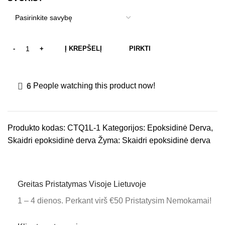
Į KREPŠELĮ
PIRKTI
6
People watching this product now!
Produkto kodas:
CTQ1L-1
Kategorijos:
Epoksidinė Derva
,
Skaidri epoksidinė derva
Žyma:
Skaidri epoksidinė derva
Greitas Pristatymas Visoje Lietuvoje
1 – 4 dienos. Perkant virš €50 Pristatysim Nemokamai!