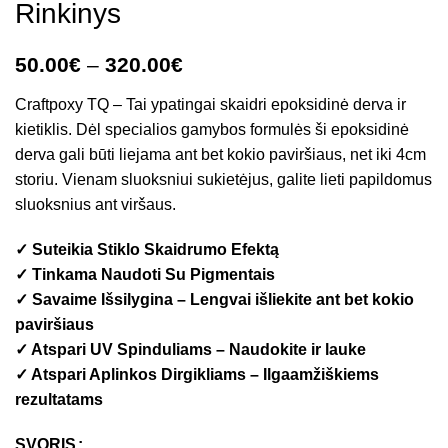
Rinkinys
50.00
€
–
320.00
€
Craftpoxy TQ – Tai ypatingai skaidri epoksidinė derva ir
kietiklis. Dėl specialios gamybos formulės ši epoksidinė
derva gali būti liejama ant bet kokio paviršiaus, net iki 4cm
storiu. Vienam sluoksniui sukietėjus, galite lieti papildomus
sluoksnius ant viršaus.
✓ Suteikia Stiklo Skaidrumo Efektą
✓ Tinkama Naudoti Su Pigmentais
✓ Savaime Išsilygina – Lengvai išliekite ant bet kokio
paviršiaus
✓ Atspari UV Spinduliams – Naudokite ir lauke
✓ Atspari Aplinkos Dirgikliams – Ilgaamžiškiems
rezultatams
SVORIS