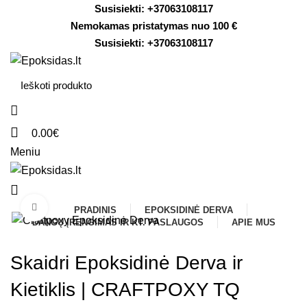
Susisiekti: +
37063108117
Nemokamas pristatymas nuo 100 €
Susisiekti: +
37063108117
0.00
€
Meniu
Click to enlarge
PRADINIS
EPOKSIDINĖ DERVA
DANGŲ ĮRENGIMAS IR KT. PASLAUGOS
APIE MUS
Skaidri Epoksidinė Derva ir
Kietiklis | CRAFTPOXY TQ