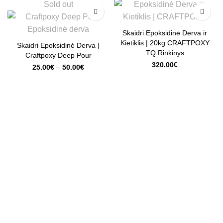
Sold out
Skaidri Epoksidinė Derva ir
Kietiklis | 20kg CRAFTPOXY
Skaidri Epoksidinė Derva |
TQ Rinkinys
Craftpoxy Deep Pour
320.00
€
25.00
€
–
50.00
€
INFORMACIJA
Apie mus
Kontaktai
Privatumo politika
KLIENTŲ APTARNAVIMAS