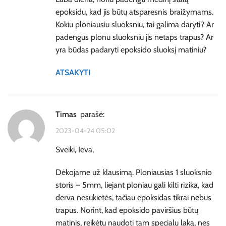
epoksidu, kad jis būtų atsparesnis braižymams.
Kokiu ploniausiu sluoksniu, tai galima daryti? Ar
padengus plonu sluoksniu jis netaps trapus? Ar
yra būdas padaryti epoksido sluoksį matiniu?
ATSAKYTI
timas
parašė:
2023-04-24 05:02
Sveiki, Ieva,
Dėkojame už klausimą. Ploniausias 1 sluoksnio
storis – 5mm, liejant ploniau gali kilti rizika, kad
derva nesukietės, tačiau epoksidas tikrai nebus
trapus. Norint, kad epoksido paviršius būtų
matinis, reikėtų naudoti tam specialų laką, nes