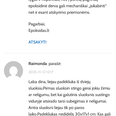
epoksidinė derva gali mechaniškai „įsikabinti“
net ir esant atskyrimo priemonėms.
Pagarbiai,
Epoksidas.lt
ATSAKYTI
Raimonda
parašė:
2025-11-12 12:17
Laba dina, liejau padėkliuka iš dviejų
sluoksiu.Pirmas sluoksin stingo gerai jokiu žimiu
ar neligumu, bet kai galutinis sluoksnis sustingo
viduryje atsirado tarsi subegimas ir neligumai.
Antra sluoksni liejau tik po paros
laiko.Padekliukas nedidelis 30x17x1 cm. Kas gali