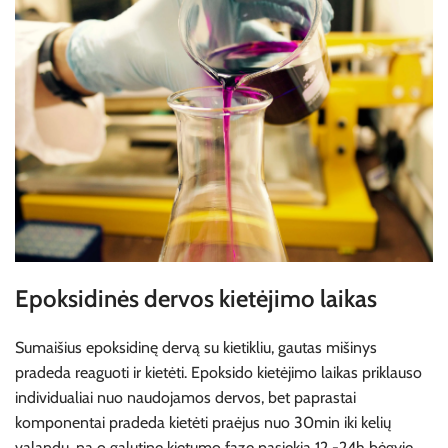
Epoksidinės dervos kietėjimo laikas
Sumaišius epoksidinę dervą su kietikliu, gautas mišinys
pradeda reaguoti ir kietėti. Epoksido kietėjimo laikas priklauso
individualiai nuo naudojamos dervos, bet paprastai
komponentai pradeda kietėti praėjus nuo 30min iki kelių
valandų, na o galutinę kietumo fazę pasiekia 12 -24h bėgyje