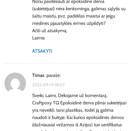
Noriu pasiteirauti ar epoksidinė derva
(sukietėjusi) nėra kenksminga, galimas sąlytis su
šaltu maistu, pvz. padėklas maistui ar jeigu
medinės pjaustyklės ermes užpildyti?
Ačiū už atsakymą.
Laimis
ATSAKYTI
timas
parašė:
2022-09-19 18:50
Sveiki, Laimi. Dėkojame už komentarą.
Craftpoxy TQ Epoksidinė derva pilnai sukietėjusi
yra neveikli. tarsi plastikas, todėl ją galima
naudoti ir buityje. Kai kurios epoksidinės dervos
(dažniausiai vežamos iš Azijos) turi sertifikatus