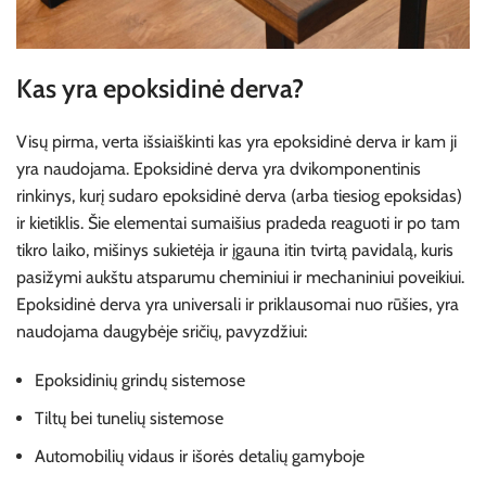
Kas yra epoksidinė derva?
Visų pirma, verta išsiaiškinti kas yra epoksidinė derva ir kam ji
yra naudojama. Epoksidinė derva yra dvikomponentinis
rinkinys, kurį sudaro epoksidinė derva (arba tiesiog epoksidas)
ir kietiklis. Šie elementai sumaišius pradeda reaguoti ir po tam
tikro laiko, mišinys sukietėja ir įgauna itin tvirtą pavidalą, kuris
pasižymi aukštu atsparumu cheminiui ir mechaniniui poveikiui.
Epoksidinė derva yra universali ir priklausomai nuo rūšies, yra
naudojama daugybėje sričių, pavyzdžiui:
Epoksidinių grindų sistemose
Tiltų bei tunelių sistemose
Automobilių vidaus ir išorės detalių gamyboje