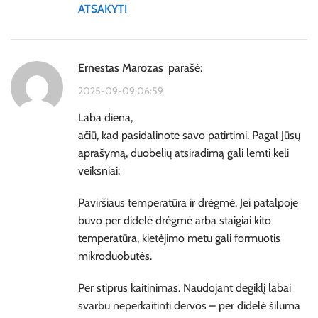
ATSAKYTI
Ernestas Marozas
parašė:
2025-09-09 06:59
Laba diena,
ačiū, kad pasidalinote savo patirtimi. Pagal Jūsų
aprašymą, duobelių atsiradimą gali lemti keli
veiksniai:
Paviršiaus temperatūra ir drėgmė. Jei patalpoje
buvo per didelė drėgmė arba staigiai kito
temperatūra, kietėjimo metu gali formuotis
mikroduobutės.
Per stiprus kaitinimas. Naudojant degiklį labai
svarbu neperkaitinti dervos – per didelė šiluma