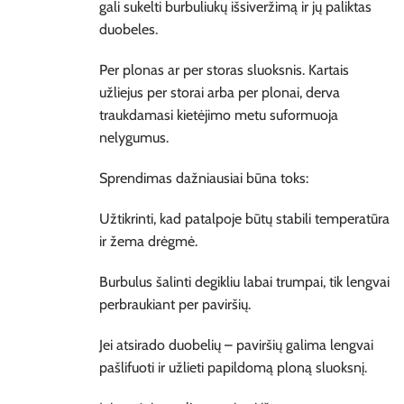
gali sukelti burbuliukų išsiveržimą ir jų paliktas
duobeles.
Per plonas ar per storas sluoksnis. Kartais
užliejus per storai arba per plonai, derva
traukdamasi kietėjimo metu suformuoja
nelygumus.
Sprendimas dažniausiai būna toks:
Užtikrinti, kad patalpoje būtų stabili temperatūra
ir žema drėgmė.
Burbulus šalinti degikliu labai trumpai, tik lengvai
perbraukiant per paviršių.
Jei atsirado duobelių – paviršių galima lengvai
pašlifuoti ir užlieti papildomą ploną sluoksnį.