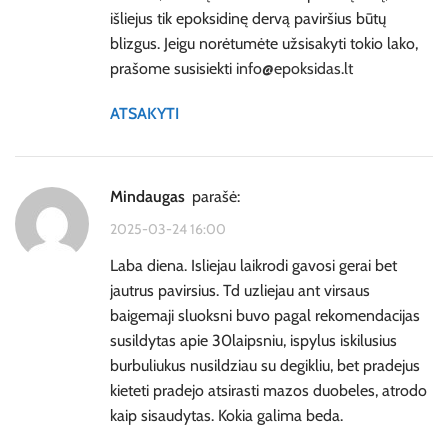
išliejus tik epoksidinę dervą paviršius būtų
blizgus. Jeigu norėtumėte užsisakyti tokio lako,
prašome susisiekti
info@epoksidas.lt
ATSAKYTI
Mindaugas
parašė:
2025-03-24 16:00
Laba diena. Isliejau laikrodi gavosi gerai bet
jautrus pavirsius. Td uzliejau ant virsaus
baigemaji sluoksni buvo pagal rekomendacijas
susildytas apie 30laipsniu, ispylus iskilusius
burbuliukus nusildziau su degikliu, bet pradejus
kieteti pradejo atsirasti mazos duobeles, atrodo
kaip sisaudytas. Kokia galima beda.