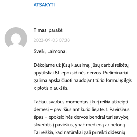
ATSAKYTI
timas
parašė:
2022-09-05 07:38
Sveiki, Laimonai,
Dėkojame už jūsų klausimą. Jūsų darbui reikėtų
apytiksliai 8L epoksidinės dervos. Preliminariai
galima apskaičiuoti naudojant tūrio formulę: ilgis
x plotis x aukštis.
Tačiau, svarbus momentas į kurį reikia atkreipti
dėmesį – paviršius ant kurio liejate. 1. Paviršiaus
tipas – epoksidinės dervos bendrai turi savybę
skverbtis į paviršius, ypač medieną ar betoną.
Tai reiškia, kad natūraliai gali prireikti didesnių