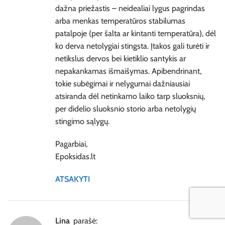
dažna priežastis – neidealiai lygus pagrindas
arba menkas temperatūros stabilumas
patalpoje (per šalta ar kintanti temperatūra), dėl
ko derva netolygiai stingsta. Įtakos gali turėti ir
netikslus dervos bei kietiklio santykis ar
nepakankamas išmaišymas. Apibendrinant,
tokie subėgimai ir nelygumai dažniausiai
atsiranda dėl netinkamo laiko tarp sluoksnių,
per didelio sluoksnio storio arba netolygių
stingimo sąlygų.
Pagarbiai,
Epoksidas.lt
ATSAKYTI
Lina
parašė: