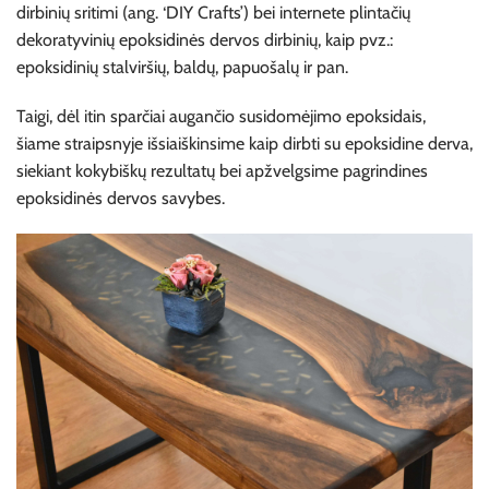
dirbinių sritimi (ang. ‘DIY Crafts’) bei internete plintačių
dekoratyvinių epoksidinės dervos dirbinių, kaip pvz.:
epoksidinių stalviršių, baldų, papuošalų ir pan.
Taigi, dėl itin sparčiai augančio susidomėjimo epoksidais,
šiame straipsnyje išsiaiškinsime kaip dirbti su epoksidine derva,
siekiant kokybiškų rezultatų bei apžvelgsime pagrindines
epoksidinės dervos savybes.