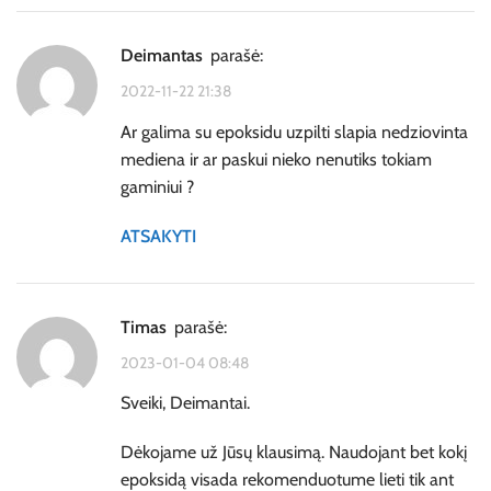
Deimantas
parašė:
2022-11-22 21:38
Ar galima su epoksidu uzpilti slapia nedziovinta
mediena ir ar paskui nieko nenutiks tokiam
gaminiui ?
ATSAKYTI
timas
parašė:
2023-01-04 08:48
Sveiki, Deimantai.
Dėkojame už Jūsų klausimą. Naudojant bet kokį
epoksidą visada rekomenduotume lieti tik ant