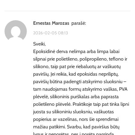
Ernestas Marozas
parašė:
2026-02-05 08:13
Sveiki,
Epoksidinė derva nelimpa arba limpa labai
silpnai prie polietileno, polipropileno, teflono ir
silikono, taip pat prie riebaluotų ar vaškuotų
paviršių. Jei reikia, kad epoksidas nepriliptų,
paviršių būtina padengti atskyrimo sluoksniu –
tam naudojamas formų atskyrimo vaškas, PVA
plėvelė, silikoninis purškalas arba paprasta
polietileno plėvelė. Praktikoje taip pat tinka lipni
juosta su silikoniniu sluoksniu, vaškuotas
popierius ar vazelinas, nors šie sprendimai
mažiau patikimi. Svarbu, kad paviršius būtų
lygus ir neporėtas, nes į porėtą pagrindą