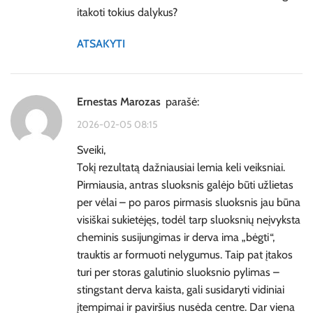
itakoti tokius dalykus?
ATSAKYTI
Ernestas Marozas
parašė:
2026-02-05 08:15
Sveiki,
Tokį rezultatą dažniausiai lemia keli veiksniai.
Pirmiausia, antras sluoksnis galėjo būti užlietas
per vėlai – po paros pirmasis sluoksnis jau būna
visiškai sukietėjęs, todėl tarp sluoksnių neįvyksta
cheminis susijungimas ir derva ima „bėgti“,
trauktis ar formuoti nelygumus. Taip pat įtakos
turi per storas galutinio sluoksnio pylimas –
stingstant derva kaista, gali susidaryti vidiniai
įtempimai ir paviršius nusėda centre. Dar viena