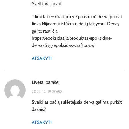
Sveiki, Vaclovai,
Tikrai taip – Craftpoxy Epoksidinė derva puikiai
tinka klijavimui ir lūžusių dalių taisymui. Dervą
galite rasti čia:
https://epoksidas.lt/produktas/epoksidine-
derva-5kg-epoksidas-craftpoxy/
ATSAKYTI
Liveta
parašė:
2022-12-19 20:58
Sveiki, ar pačią sukietėjusia dervą galima purkšti
dažais?
ATSAKYTI