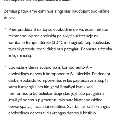
Žemiau pateikiame esminius žingsnius naudojant epoksidinę
dervą:
Prieš pradedant darbą su epoksidine derva, esant reikalui,
rekomenduojama epoksidą palaikyti aukštesnėje nei
kambario temperatūroje (30 °C ir daugiau). Taip epoksidas
taps skystesnis, todėl dirbti bus patogiau. Paprastai užtenka
kelių minučių.
Epoksidinė derva sudaroma iš komponento A –
epoksidinės dervos ir komponento B – kietiklio. Pradedant
darbą, epoksido komponentus reikia paprasčiausiai supilti
kartu ir atsargiai, bet itin gerai išmaišyti kartu, kad
nesiformuotu burbuliukai. Šioje stadijoje taip pat galima
įmaišyti norimus pigmentus, taip suteikiant epoksidinei
dervai spalvą, tačiau tai nebūtina. Svarbu tai, kad skirtingos
epoksidinės dervos turi skirtingus dervos ir kietiklio