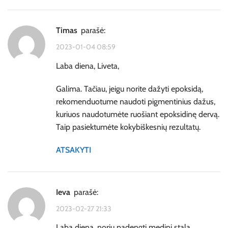
timas
parašė:
2023-01-04 08:59
Laba diena, Liveta,
Galima. Tačiau, jeigu norite dažyti epoksidą,
rekomenduotume naudoti pigmentinius dažus,
kuriuos naudotumėte ruošiant epoksidinę dervą.
Taip pasiektumėte kokybiškesnių rezultatų.
ATSAKYTI
Ieva
parašė:
2023-02-27 21:33
Laba diena, noriu padengti medinį stalą