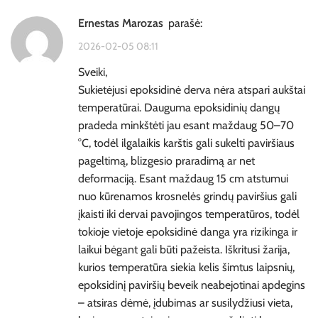
Ernestas Marozas
parašė:
2026-02-05 08:11
Sveiki,
Sukietėjusi epoksidinė derva nėra atspari aukštai
temperatūrai. Dauguma epoksidinių dangų
pradeda minkštėti jau esant maždaug 50–70
°C, todėl ilgalaikis karštis gali sukelti paviršiaus
pageltimą, blizgesio praradimą ar net
deformaciją. Esant maždaug 15 cm atstumui
nuo kūrenamos krosnelės grindų paviršius gali
įkaisti iki dervai pavojingos temperatūros, todėl
tokioje vietoje epoksidinė danga yra rizikinga ir
laikui bėgant gali būti pažeista. Iškritusi žarija,
kurios temperatūra siekia kelis šimtus laipsnių,
epoksidinį paviršių beveik neabejotinai apdegins
– atsiras dėmė, įdubimas ar susilydžiusi vieta,