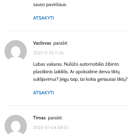
sauso paviršiaus.
ATSAKYTI
Vaclovas
parašė:
2022-11-23 17:26
Labas vakaras. Nulūžo automobilio žibinto
plastikinis laikiklis. Ar apoksidinė derva tiktų
suklijavimui? Jeigu taip, tai kokia geriausiai tiktų?
ATSAKYTI
timas
parašė:
2023-01-04 08:52