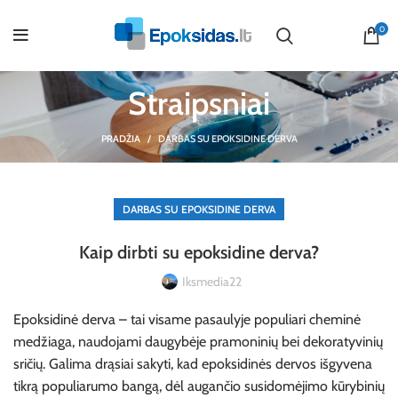
0
Straipsniai
PRADŽIA
DARBAS SU EPOKSIDINE DERVA
DARBAS SU EPOKSIDINE DERVA
Kaip dirbti su epoksidine derva?
Iksmedia22
Epoksidinė derva – tai visame pasaulyje populiari cheminė
medžiaga, naudojami daugybėje pramoninių bei dekoratyvinių
sričių. Galima drąsiai sakyti, kad epoksidinės dervos išgyvena
tikrą populiarumo bangą, dėl augančio susidomėjimo kūrybinių