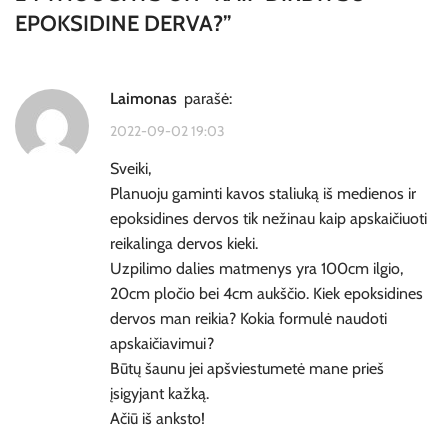
EPOKSIDINE DERVA?
”
Laimonas
parašė:
2022-09-02 19:03
Sveiki,
Planuoju gaminti kavos staliuką iš medienos ir
epoksidines dervos tik nežinau kaip apskaičiuoti
reikalinga dervos kieki.
Uzpilimo dalies matmenys yra 100cm ilgio,
20cm pločio bei 4cm aukščio. Kiek epoksidines
dervos man reikia? Kokia formulė naudoti
apskaičiavimui?
Būtų šaunu jei apšviestumetė mane prieš
įsigyjant kažką.
Ačiū iš anksto!