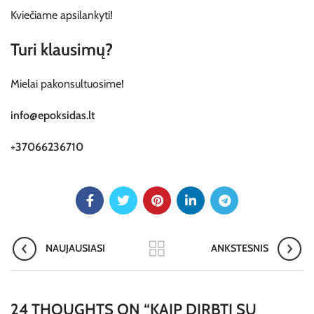
Kviečiame apsilankyti!
Turi klausimų?
Mielai pakonsultuosime!
info@epoksidas.lt
+37066236710
NAUJAUSIASI
ANKSTESNIS
24 THOUGHTS ON “
KAIP DIRBTI SU