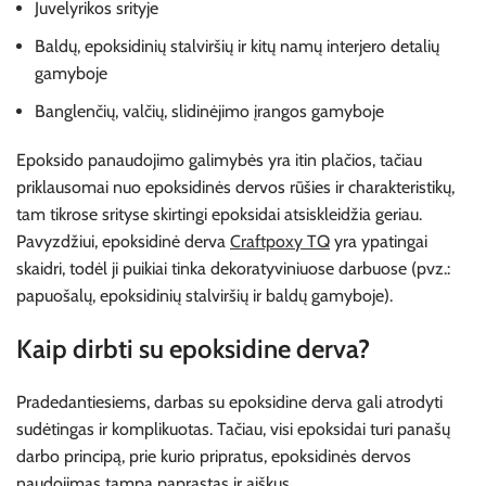
Juvelyrikos srityje
Baldų, epoksidinių stalviršių ir kitų namų interjero detalių
gamyboje
Banglenčių, valčių, slidinėjimo įrangos gamyboje
Epoksido panaudojimo galimybės yra itin plačios, tačiau
priklausomai nuo epoksidinės dervos rūšies ir charakteristikų,
tam tikrose srityse skirtingi epoksidai atsiskleidžia geriau.
Pavyzdžiui, epoksidinė derva
Craftpoxy TQ
yra ypatingai
skaidri, todėl ji puikiai tinka dekoratyviniuose darbuose (pvz.:
papuošalų, epoksidinių stalviršių ir baldų gamyboje).
Kaip dirbti su epoksidine derva?
Pradedantiesiems, darbas su epoksidine derva gali atrodyti
sudėtingas ir komplikuotas. Tačiau, visi epoksidai turi panašų
darbo principą, prie kurio pripratus, epoksidinės dervos
naudojimas tampa paprastas ir aiškus.