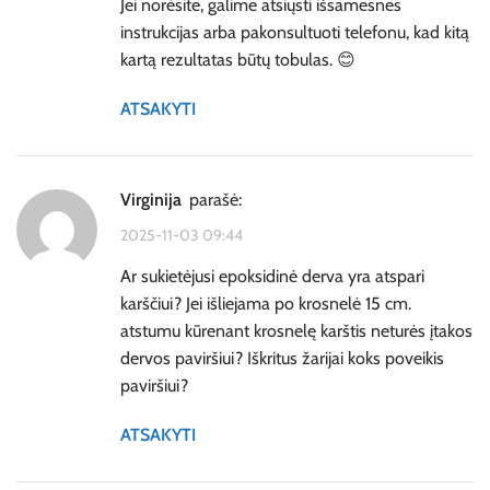
Jei norėsite, galime atsiųsti išsamesnes
instrukcijas arba pakonsultuoti telefonu, kad kitą
kartą rezultatas būtų tobulas. 😊
ATSAKYTI
Virginija
parašė:
2025-11-03 09:44
Ar sukietėjusi epoksidinė derva yra atspari
karščiui? Jei išliejama po krosnelė 15 cm.
atstumu kūrenant krosnelę karštis neturės įtakos
dervos paviršiui? Iškritus žarijai koks poveikis
paviršiui?
ATSAKYTI