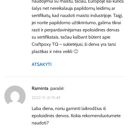
naudojimui su maistu, tačiau, Europoje kai kurios
šalys net nereikalauja papildomų leidimų ar
sertifikatų, kad naudoti maisto industrijoje. Taigi,
jei norite papildomo užtikrintumo, galima tikrai
rasti ir perpardavinėjamas epoksidines dervas
su sertifikatais, tačiau kalbant būtent apie
Craftpoxy TQ – sukietėjusi, ši derva yra tarsi
plastikas ir nėra veikli 🙂
ATSAKYTI
Raminta
parašė:
2022-11-21 19:49
Laba diena, noriu gaminti laikrodžius iš
epoksidinės dervos. Kokia rekomenduotumete
naudoti?