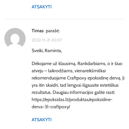
ATSAKYTI
timas
parašė:
2022-11-21 20:07
Sveiki, Raminta,
Dėkojame už klausimą. Rankdarbiams, o ir šiuo
atveju – laikrodžiams, vienareikšmiškai
rekomenduojame Craftpoxy epoksidinę dervą. Ji
yra itin skaidri, tad lengvai išgausite estetiškus
rezultatus. Daugiau informacijos galite rasti:
https://epoksidas.lt/produktas/epoksidine-
derva-3l-craftpoxy/
ATSAKYTI