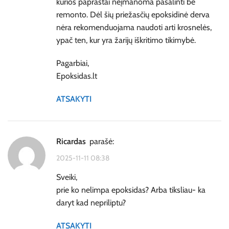
kurios paprastai neįmanoma pašalinti be
remonto. Dėl šių priežasčių epoksidinė derva
nėra rekomenduojama naudoti arti krosnelės,
ypač ten, kur yra žarijų iškritimo tikimybė.
Pagarbiai,
Epoksidas.lt
ATSAKYTI
Ricardas
parašė:
2025-11-11 08:38
Sveiki,
prie ko nelimpa epoksidas? Arba tiksliau- ka
daryt kad nepriliptu?
ATSAKYTI