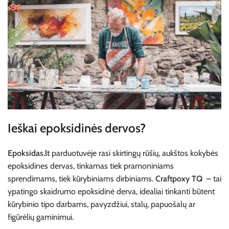
Ieškai epoksidinės dervos?
Epoksidas.lt
parduotuvėje rasi skirtingų rūšių, aukštos kokybės
epoksidines dervas, tinkamas tiek pramoniniams
sprendimams, tiek kūrybiniams dirbiniams.
Craftpoxy TQ
–
tai
ypatingo skaidrumo epoksidinė derva, idealiai tinkanti būtent
kūrybinio tipo darbams, pavyzdžiui, stalų, papuošalų ar
figūrėlių gaminimui.