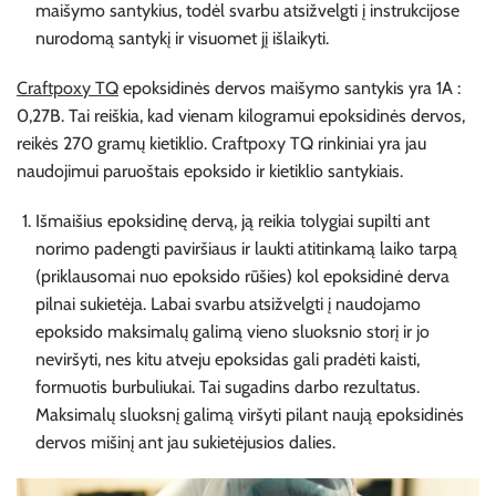
maišymo santykius, todėl svarbu atsižvelgti į instrukcijose
nurodomą santykį ir visuomet jį išlaikyti.
Craftpoxy TQ
epoksidinės dervos maišymo santykis yra 1A :
0,27B. Tai reiškia, kad vienam kilogramui epoksidinės dervos,
reikės 270 gramų kietiklio.
Craftpoxy TQ
rinkiniai yra jau
naudojimui paruoštais epoksido ir kietiklio santykiais.
Išmaišius epoksidinę dervą, ją reikia tolygiai supilti ant
norimo padengti paviršiaus ir laukti atitinkamą laiko tarpą
(priklausomai nuo epoksido rūšies) kol epoksidinė derva
pilnai sukietėja. Labai svarbu atsižvelgti į naudojamo
epoksido maksimalų galimą vieno sluoksnio storį ir jo
neviršyti, nes kitu atveju epoksidas gali pradėti kaisti,
formuotis burbuliukai. Tai sugadins darbo rezultatus.
Maksimalų sluoksnį galimą viršyti pilant naują epoksidinės
dervos mišinį ant jau sukietėjusios dalies.