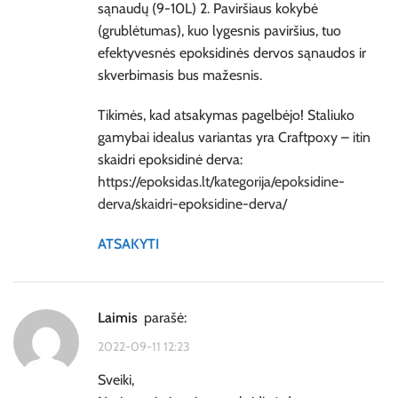
sąnaudų (9-10L) 2. Paviršiaus kokybė
(grublėtumas), kuo lygesnis paviršius, tuo
efektyvesnės epoksidinės dervos sąnaudos ir
skverbimasis bus mažesnis.
Tikimės, kad atsakymas pagelbėjo! Staliuko
gamybai idealus variantas yra Craftpoxy – itin
skaidri epoksidinė derva:
https://epoksidas.lt/kategorija/epoksidine-
derva/skaidri-epoksidine-derva/
ATSAKYTI
Laimis
parašė:
2022-09-11 12:23
Sveiki,