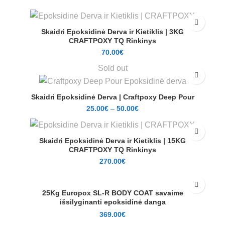
Skaidri Epoksidinė Derva ir Kietiklis | 3KG
CRAFTPOXY TQ Rinkinys
70.00
€
Sold out
Skaidri Epoksidinė Derva | Craftpoxy Deep Pour
25.00
€
–
50.00
€
Skaidri Epoksidinė Derva ir Kietiklis | 15KG
CRAFTPOXY TQ Rinkinys
270.00
€
25Kg Europox SL-R BODY COAT savaime
išsilyginanti epoksidinė danga
369.00
€