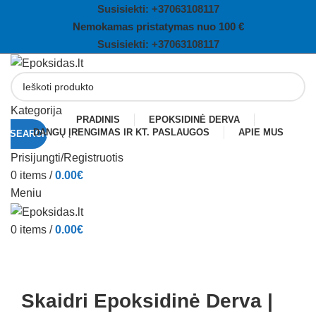
Susisiekti: +
37063108117
Nemokamas pristatymas nuo 100 €
Susisiekti: +
37063108117
Kategorija
PRADINIS
EPOKSIDINĖ DERVA
DANGŲ ĮRENGIMAS IR KT. PASLAUGOS
APIE MUS
SEARCH
Sold out
Prisijungti/Registruotis
0
items
/
0.00
€
Meniu
0
items
/
0.00
€
Click to enlarge
Skaidri Epoksidinė Derva |