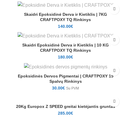
Skaidri Epoksidinė Derva ir Kietiklis | 7KG
CRAFTPOXY TQ Rinkinys
140.00
€
Skaidri Epoksidinė Derva ir Kietiklis | 10 KG
CRAFTPOXY TQ Rinkinys
180.00
€
Epoksidinės Dervos Pigmentai | CRAFTPOXY 15
Spalvų Rinkinys
30.00
€
Su PVM
20Kg Europox Z SPEED greitai kietėjantis gruntas
285.00
€