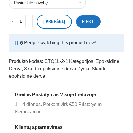
Į KREPŠELĮ
PIRKTI
6
People watching this product now!
Produkto kodas:
CTQ1L-2-1
Kategorijos:
Epoksidinė
Derva
,
Skaidri epoksidinė derva
Žyma:
Skaidri
epoksidinė derva
Greitas Pristatymas Visoje Lietuvoje
1 – 4 dienos. Perkant virš €50 Pristatysim
Nemokamai!
Klientų aptarnavimas